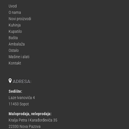
Uvod
O nama
Novi proizvodi
Kuhinja
Kupatilo
Bašta
Ambalaža
Ostalo
Mašine i alati
Kontakt
ADRESA:
Sedište:
Laze Ivanovića 4
11450 Sopot
Maloprodaja, veleprodaja:
Kralja Petra I Karađorđevića 35
22330 Nova Pazova