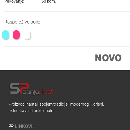
Pakovanje:
50 kom.
Raspoložive boje:
Proizvodi nastali spojem tradicije i modernog. Korisni,
jednostavni i funkcionalni.
LINKOVI: