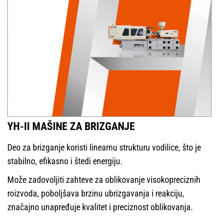
YH-II MAŠINE ZA BRIZGANJE
Deo za brizganje koristi linearnu strukturu vodilice, što je
stabilno, efikasno i štedi energiju.
Može zadovoljiti zahteve za oblikovanje visokopreciznih
roizvoda, poboljšava brzinu ubrizgavanja i reakciju,
značajno unapređuje kvalitet i preciznost oblikovanja.