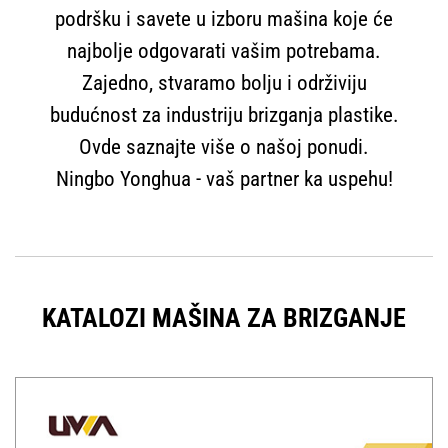
podršku i savete u izboru mašina koje će
najbolje odgovarati vašim potrebama.
Zajedno, stvaramo bolju i održiviju
budućnost za industriju brizganja plastike.
Ovde saznajte više o našoj ponudi.
Ningbo Yonghua - vaš partner ka uspehu!
KATALOZI MAŠINA ZA BRIZGANJE