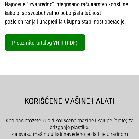
Najnovije "izvanredno" integrisano računarstvo koristi se
kako bi se sveobuhvatno poboljšala tačnost
pozicioniranja i unapredila ukupna stabilnost operacije.
Preuzmite katalog YH-II (PDF)
KORIŠĆENE MAŠINE I ALATI
Kod nas možete kupiti korišćene mašine i kalupe (alate) za
brizganje plastike.
Za svaku mašinu u listi navedeno je da li je u radnom