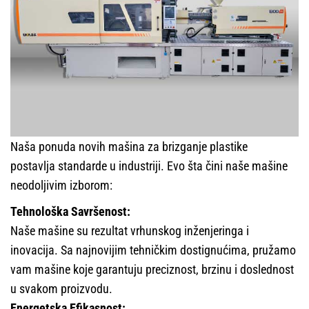
Naša ponuda novih mašina za brizganje plastike
postavlja standarde u industriji. Evo šta čini naše mašine
neodoljivim izborom:
Tehnološka Savršenost:
Naše mašine su rezultat vrhunskog inženjeringa i
inovacija. Sa najnovijim tehničkim dostignućima, pružamo
vam mašine koje garantuju preciznost, brzinu i doslednost
u svakom proizvodu.
Energetska Efikasnost: