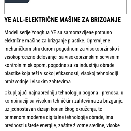
YE ALL-ELEKTRIČNE MAŠINE ZA BRIZGANJE
Modeli serije Yonghua YE su samorazvijene potpuno
električne mašine za brizganje plastike. Opremljene
mehaničkom strukturom pogodnom za visokobrzinsko i
visokoprecizno delovanje, sa visokobrzinskim servisnim
kontrolnim sklopom, pogodne su za industriju obrade
plastike koja teži visokoj efikasnosti, visokoj tehnologiji
proizvodnje i visokim zahtevima.
Okupljajući najnapredniju tehnologiju pogona i prenosa, u
kombinaciji sa visokim tehničkim zahtevima za brizganje,
uz jednostavan dizajn korisničkog okruženja, te
primenom moderne digitalne tehnologije obrade, ima
prednosti uštede energije, zaštite životne sredine, visoke