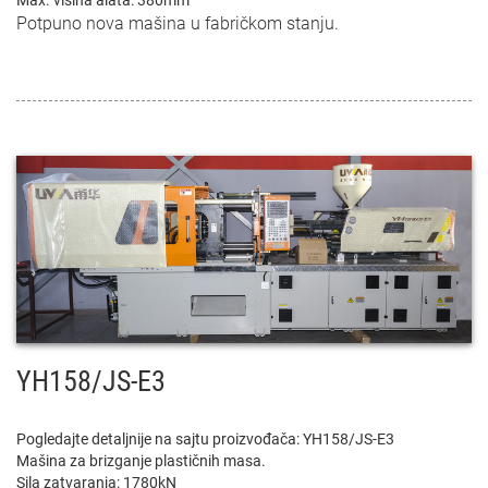
Potpuno nova mašina u fabričkom stanju.
YH158/JS-E3
Pogledajte detaljnije na sajtu proizvođača:
YH158/JS-E3
Mašina za brizganje plastičnih masa.
Sila zatvaranja: 1780kN