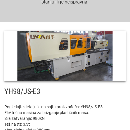
stanju ili je neispravna.
YH98/JS-E3
Pogledajte detaljnije na sajtu proizvođača:
YH98/JS-E3
Električna mašina za brizganje plastičnih masa.
Sila zatvaranja: 980kN
Težina (t): 3,3t
Max. visina alata: 380mm