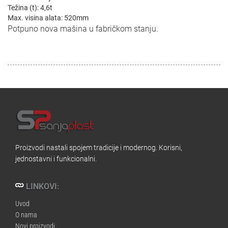
Težina (t): 4,6t
Max. visina alata: 520mm
Potpuno nova mašina u fabričkom stanju.
Proizvodi nastali spojem tradicije i modernog. Korisni,
jednostavni i funkcionalni.
LINKOVI:
Uvod
O nama
Novi proizvodi