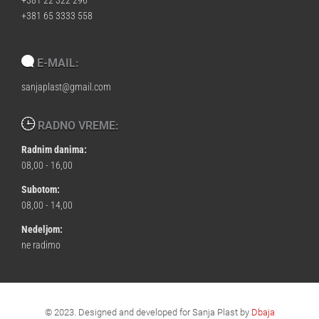
+381 65 3333 558
E-MAIL:
sanjaplast@gmail.com
RADNO VREME:
Radnim danima:
08,00 - 16,00
Subotom:
08,00 - 14,00
Nedeljom:
ne radimo
© 2023. Designed and developed for Sanja Plast by
Dbaja