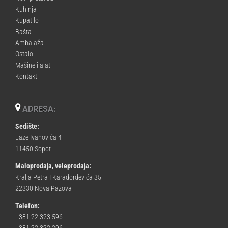
Kuhinja
Kupatilo
Bašta
Ambalaža
Ostalo
Mašine i alati
Kontakt
ADRESA:
Sedište:
Laze Ivanovića 4
11450 Sopot
Maloprodaja, veleprodaja:
Kralja Petra I Karađorđevića 35
22330 Nova Pazova
Telefon:
+381 22 323 596
+381 22 322 296