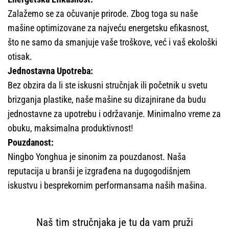
Zalažemo se za očuvanje prirode. Zbog toga su naše
mašine optimizovane za najveću energetsku efikasnost,
što ne samo da smanjuje vaše troškove, već i vaš ekološki
otisak.
Jednostavna Upotreba:
Bez obzira da li ste iskusni stručnjak ili početnik u svetu
brizganja plastike, naše mašine su dizajnirane da budu
jednostavne za upotrebu i održavanje. Minimalno vreme za
obuku, maksimalna produktivnost!
Pouzdanost:
Ningbo Yonghua je sinonim za pouzdanost. Naša
reputacija u branši je izgrađena na dugogodišnjem
iskustvu i besprekornim performansama naših mašina.
Naš tim stručnjaka je tu da vam pruži