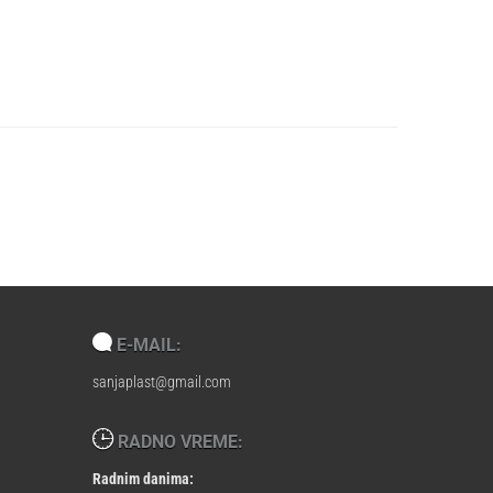
E-MAIL:
sanjaplast@gmail.com
RADNO VREME:
Radnim danima: