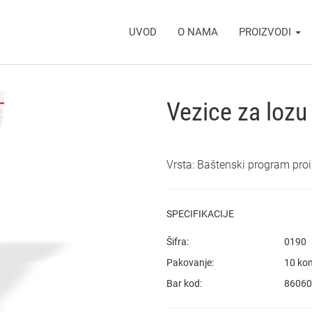
UVOD
O NAMA
PROIZVODI
Vezice za lozu
Vrsta: Baštenski program pro
SPECIFIKACIJE
Šifra:
0190
Pakovanje:
10 ko
Bar kod:
86060