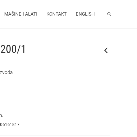
MAŠINE I ALATI
KONTAKT
ENGLISH
 200/1
izvoda
m.
06161817