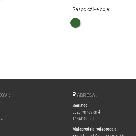
Raspoložive boje:
OVI:
ADRESA:
Sedište:
Laze Ivanovića 4
zvodi
11450 Sopot
Maloprodaja, veleprodaja:
Kralja Petra I Karađorđevića 35