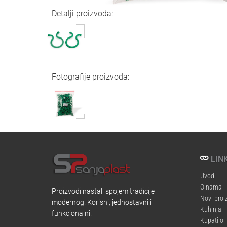
Detalji proizvoda:
Fotografije proizvoda:
LINK
Uvod
O nama
Proizvodi nastali spojem tradicije i
Novi proi
modernog. Korisni, jednostavni i
Kuhinja
funkcionalni.
Kupatilo