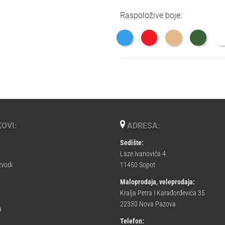
Raspoložive boje:
OVI:
ADRESA:
Sedište:
Laze Ivanovića 4
zvodi
11450 Sopot
Maloprodaja, veleprodaja:
Kralja Petra I Karađorđevića 35
22330 Nova Pazova
a
Telefon: