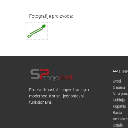
Fotografije proizvoda:
LINK
Uvod
O nama
Proizvodi nastali spojem tradicije i
Novi proi
modernog. Korisni, jednostavni i
Kuhinja
funkcionalni.
Kupatilo
Bašta
Ambalaž
Ostalo