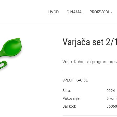
UVOD
O NAMA
PROIZVODI
Varjača set 2/
Vrsta: Kuhinjski program pro
SPECIFIKACIJE
Šifra:
0224
Pakovanje:
5 kom
Bar kod:
86060