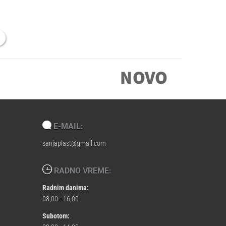
E-MAIL:
sanjaplast@gmail.com
RADNO VREME:
Radnim danima:
08,00 - 16,00
Subotom: