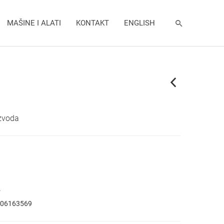
MAŠINE I ALATI
KONTAKT
ENGLISH
1
izvoda
.
06163569