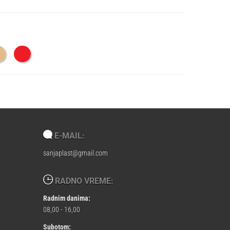
E-MAIL:
sanjaplast@gmail.com
RADNO VREME:
Radnim danima:
08,00 - 16,00
Subotom: