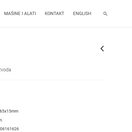
MAŠINE I ALATI
KONTAKT
ENGLISH
izvoda
165x15mm
m.
06161626