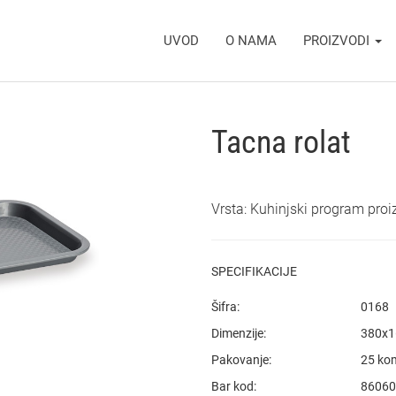
UVOD
O NAMA
PROIZVODI
Tacna rolat
Vrsta: Kuhinjski program pro
SPECIFIKACIJE
Šifra:
0168
Dimenzije:
380x
Pakovanje:
25 ko
Bar kod:
86060