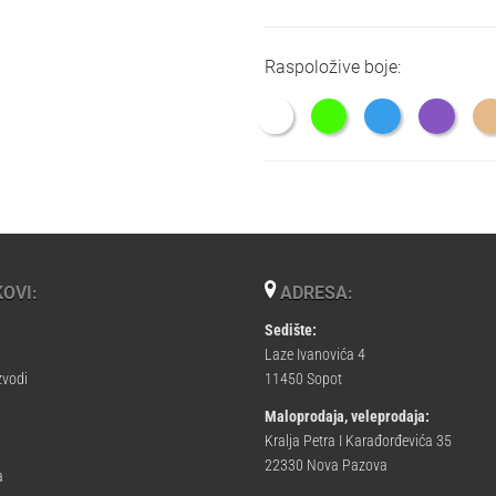
Raspoložive boje:
OVI:
ADRESA:
Sedište:
Laze Ivanovića 4
zvodi
11450 Sopot
Maloprodaja, veleprodaja:
Kralja Petra I Karađorđevića 35
22330 Nova Pazova
a