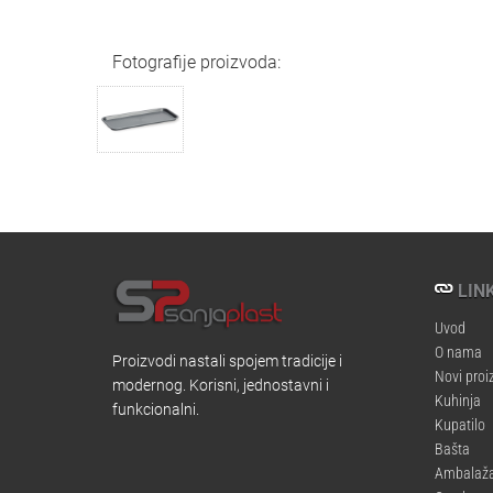
Fotografije proizvoda:
LINK
Uvod
O nama
Proizvodi nastali spojem tradicije i
Novi proi
modernog. Korisni, jednostavni i
Kuhinja
funkcionalni.
Kupatilo
Bašta
Ambalaž