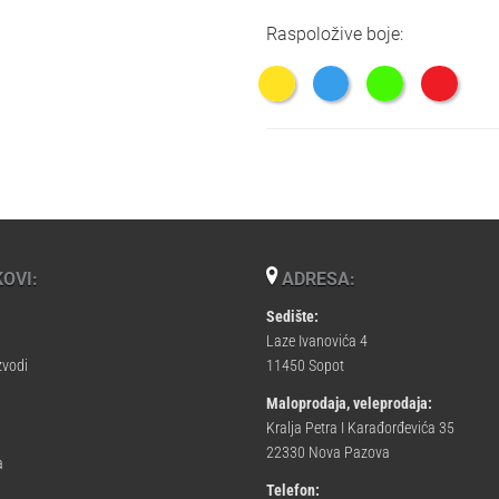
Raspoložive boje:
OVI:
ADRESA:
Sedište:
Laze Ivanovića 4
zvodi
11450 Sopot
Maloprodaja, veleprodaja:
Kralja Petra I Karađorđevića 35
22330 Nova Pazova
a
Telefon: