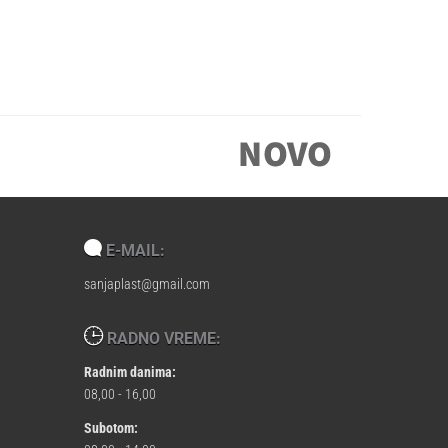
E-MAIL:
sanjaplast@gmail.com
RADNO VREME:
Radnim danima:
08,00 - 16,00
Subotom: