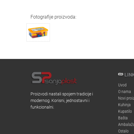
Fotografije proizvoda:
LINK
Uvod
O nama
Proizvodi nastali spojem tradicije i
Novi proi
modernog. Korisni, jednostavni i
Kuhinja
funkcionalni.
Kupatilo
Bašta
Ambalaž
Ostalo