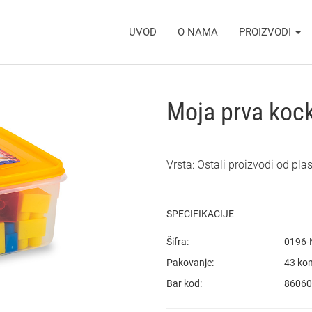
UVOD
O NAMA
PROIZVODI
Moja prva koc
Vrsta: Ostali proizvodi od plas
SPECIFIKACIJE
Šifra:
0196-
Pakovanje:
43 ko
Bar kod:
86060