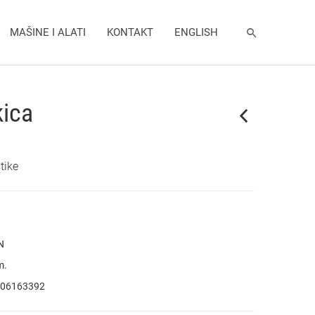
MAŠINE I ALATI
KONTAKT
ENGLISH
kica
tike
N
m.
06163392