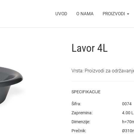
UVOD
O NAMA
PROIZVODI
Lavor 4L
Vrsta: Proizvodi za održavanj
SPECIFIKACIJE
Šifra:
0074
Zapremina:
4.00 L
Dimenzije:
h=70
Prečnik:
Ø310