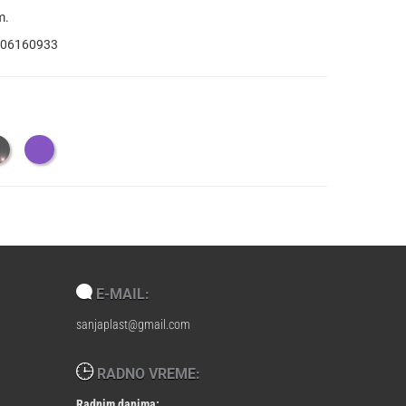
m.
06160933
E-MAIL:
sanjaplast@gmail.com
RADNO VREME:
Radnim danima: