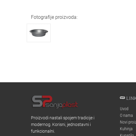
Fotografije proizvoda:
LINK
Uvod
O nama
Proizvodi nastali spojem tradicije i
Novi proi
modernog. Korisni, jednostavni i
Kuhinja
funkcionalni.
Kupatilo