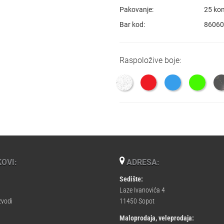
Pakovanje:
25 ko
Bar kod:
86060
Raspoložive boje:
OVI:
ADRESA:
Sedište:
Laze Ivanovića 4
zvodi
11450 Sopot
Maloprodaja, veleprodaja: