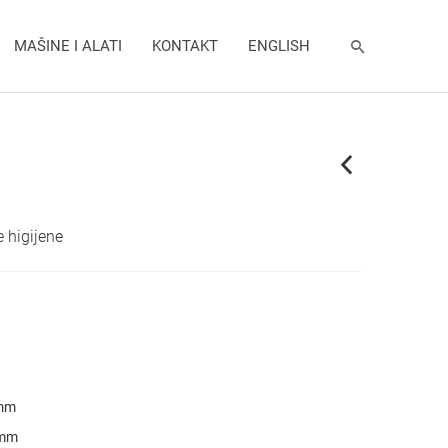
MAŠINE I ALATI
KONTAKT
ENGLISH
e higijene
mm
mm