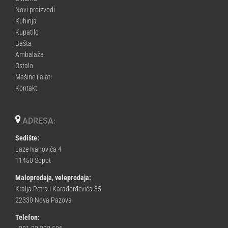
Novi proizvodi
Kuhinja
Kupatilo
Bašta
Ambalaža
Ostalo
Mašine i alati
Kontakt
ADRESA:
Sedište:
Laze Ivanovića 4
11450 Sopot
Maloprodaja, veleprodaja:
Kralja Petra I Karađorđevića 35
22330 Nova Pazova
Telefon: