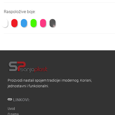
Raspoložive boje:
Proizvodi nastali spojem tradicije i modernog. Korisni,
jednostavni i funkcionalni.
LINKOVI:
Uvod
O nama