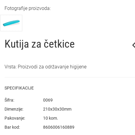
Fotografije proizvoda:
Kutija za četkice
Vrsta: Proizvodi za održavanje higijene
SPECIFIKACIJE
Šifra:
0069
Dimenzije:
210x30x30mm
Pakovanje:
10 kom.
Bar kod:
8606006160889