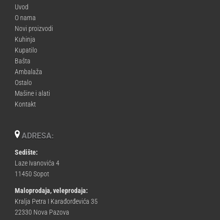
Uvod
O nama
Novi proizvodi
Kuhinja
Kupatilo
Bašta
Ambalaža
Ostalo
Mašine i alati
Kontakt
ADRESA:
Sedište:
Laze Ivanovića 4
11450 Sopot
Maloprodaja, veleprodaja:
Kralja Petra I Karađorđevića 35
22330 Nova Pazova