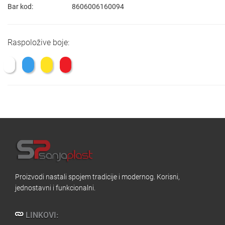
Bar kod:
8606006160094
Raspoložive boje:
Proizvodi nastali spojem tradicije i modernog. Korisni,
jednostavni i funkcionalni.
LINKOVI: