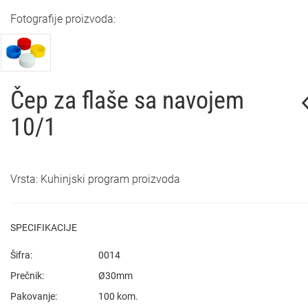
Fotografije proizvoda:
Čep za flaše sa navojem
10/1
Vrsta: Kuhinjski program proizvoda
SPECIFIKACIJE
Šifra:
0014
Prečnik:
Ø30mm
Pakovanje:
100 kom.