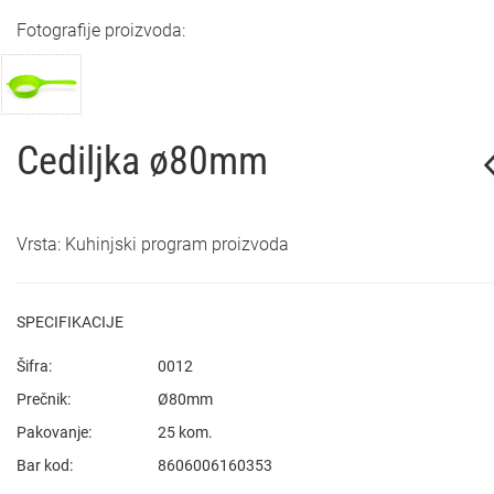
Fotografije proizvoda:
Cediljka ø80mm
Vrsta: Kuhinjski program proizvoda
SPECIFIKACIJE
Šifra:
0012
Prečnik:
Ø80mm
Pakovanje:
25 kom.
Bar kod:
8606006160353