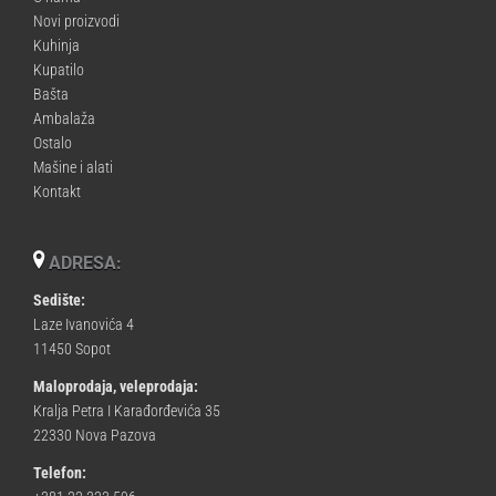
Novi proizvodi
Kuhinja
Kupatilo
Bašta
Ambalaža
Ostalo
Mašine i alati
Kontakt
ADRESA:
Sedište:
Laze Ivanovića 4
11450 Sopot
Maloprodaja, veleprodaja:
Kralja Petra I Karađorđevića 35
22330 Nova Pazova
Telefon: